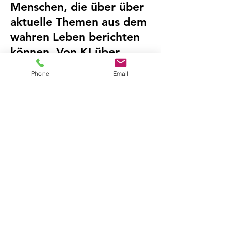
Menschen, die über über
aktuelle Themen aus dem
wahren Leben berichten
können. Von KI über
Unternehmensnachfolge
Phone
Email
bis hin zu geopolitischen
Risiken.
Interviewpartner finden - nur für Journalisten
Interviewpartner anbieten - nur für Berater
Interviewpartner anbieten - nur für Berater
Christian Fischer
c/o Grosch Postflex #1783